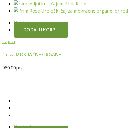
Quick View
DODAJ U KORPU
Čajevi
čaj za MOKRAĆNE ORGANE
980.00
рсд
Quick View