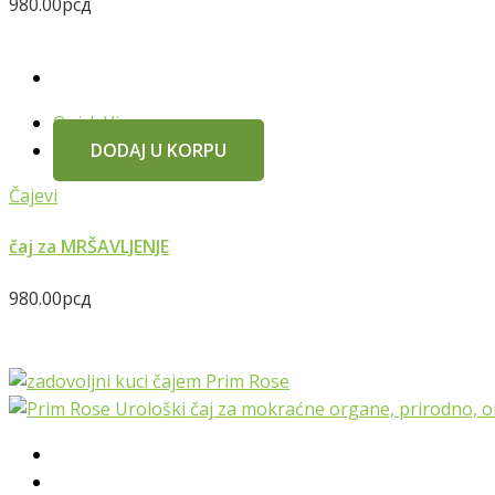
980.00
рсд
Quick View
DODAJ U KORPU
Čajevi
čaj za MRŠAVLJENJE
980.00
рсд