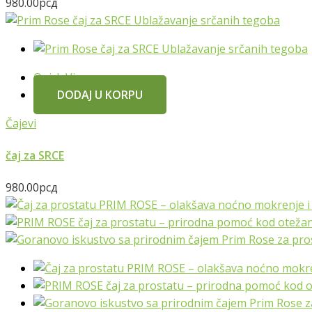
980.00
рсд
Quick View
DODAJ U KORPU
Čajevi
čaj za SRCE
980.00
рсд