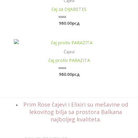
Čajevi
čaj za DIJABETES
Rated
980.00
рсд
0
out
of
5
Čajevi
čaj protiv PARAZITA
Rated
980.00
рсд
0
out
of
5
Prim Rose čajevi i Elixiri su mešavine od
lekovitog bilja sa prostora Balkana
najboljeg kvaliteta.