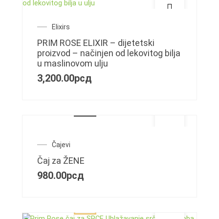
Elixirs
PRIM ROSE ELIXIR – dijetetski
proizvod – načinjen od lekovitog bilja
u maslinovom ulju
3,200.00
рсд
Čajevi
Čaj za ŽENE
980.00
рсд