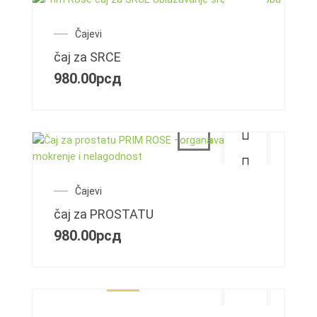
Čajevi
čaj za SRCE
980.00
рсд
Čajevi
čaj za PROSTATU
980.00
рсд