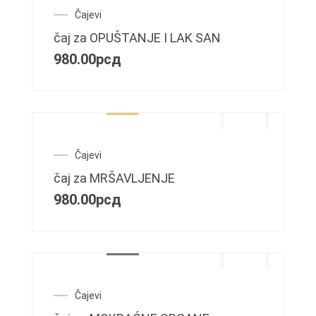
Čajevi
čaj za OPUŠTANJE I LAK SAN
980.00
рсд
Čajevi
čaj za MRŠAVLJENJE
980.00
рсд
Čajevi