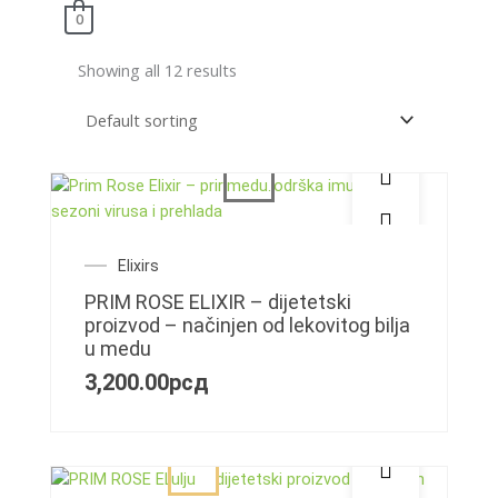
Skip
Menu
0
to
content
Showing all 12 results
Elixirs
PRIM ROSE ELIXIR – dijetetski
proizvod – načinjen od lekovitog bilja
u medu
3,200.00
рсд