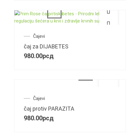
Čajevi
čaj za DIJABETES
980.00
рсд
Čajevi
čaj protiv PARAZITA
980.00
рсд