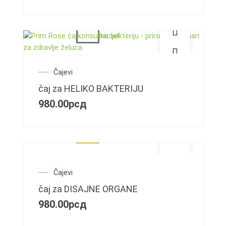
Čajevi
čaj za HELIKO BAKTERIJU
980.00
рсд
Čajevi
čaj za DISAJNE ORGANE
980.00
рсд