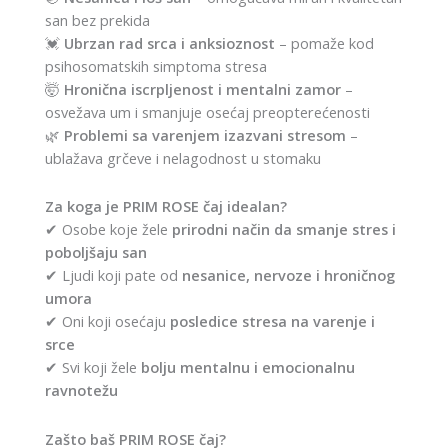
san bez prekida
💓
Ubrzan rad srca i anksioznost
– pomaže kod
psihosomatskih simptoma stresa
🤯
Hronična iscrpljenost i mentalni zamor
–
osvežava um i smanjuje osećaj preopterećenosti
🌿
Problemi sa varenjem izazvani stresom
–
ublažava grčeve i nelagodnost u stomaku
Za koga je PRIM ROSE čaj idealan?
✔ Osobe koje žele
prirodni način da smanje stres i
poboljšaju san
✔ Ljudi koji pate od
nesanice, nervoze i hroničnog
umora
✔ Oni koji osećaju
posledice stresa na varenje i
srce
✔ Svi koji žele
bolju mentalnu i emocionalnu
ravnotežu
Zašto baš PRIM ROSE čaj?