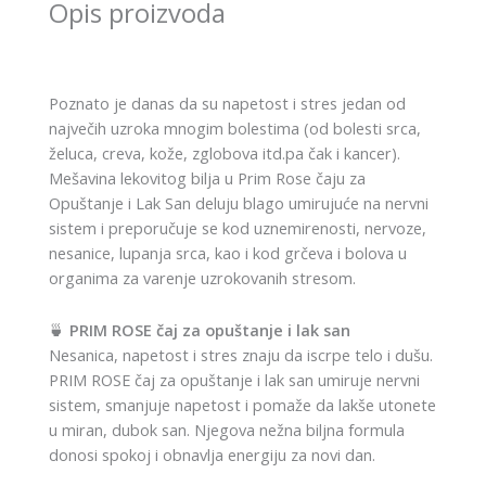
SAN
Opis proizvoda
quantity
Poznato je danas da su napetost i stres jedan od
največih uzroka mnogim bolestima (od bolesti srca,
želuca, creva, kože, zglobova itd.pa čak i kancer).
Mešavina lekovitog bilja u Prim Rose čaju za
Opuštanje i Lak San deluju blago umirujuće na nervni
sistem i preporučuje se kod uznemirenosti, nervoze,
nesanice, lupanja srca, kao i kod grčeva i bolova u
organima za varenje uzrokovanih stresom.
🍵
PRIM ROSE čaj za opuštanje i lak san
Nesanica, napetost i stres znaju da iscrpe telo i dušu.
PRIM ROSE čaj za opuštanje i lak san umiruje nervni
sistem, smanjuje napetost i pomaže da lakše utonete
u miran, dubok san. Njegova nežna biljna formula
donosi spokoj i obnavlja energiju za novi dan.