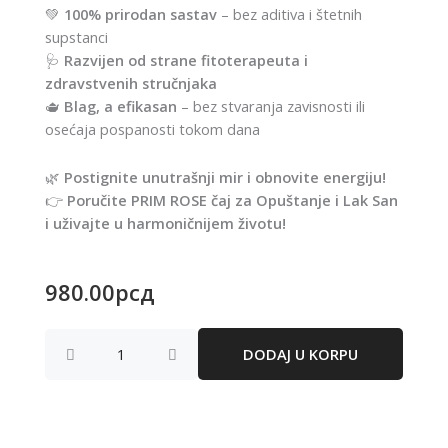
💚
100% prirodan sastav
– bez aditiva i štetnih
supstanci
🩺
Razvijen od strane fitoterapeuta i
zdravstvenih stručnjaka
🫖
Blag, a efikasan
– bez stvaranja zavisnosti ili
osećaja pospanosti tokom dana
🌿
Postignite unutrašnji mir i obnovite energiju!
👉
Poručite PRIM ROSE čaj za Opuštanje i Lak San
i uživajte u harmoničnijem životu!
980.00
рсд
čaj
DODAJ U KORPU
za
OPUŠTANJE
I
LAK