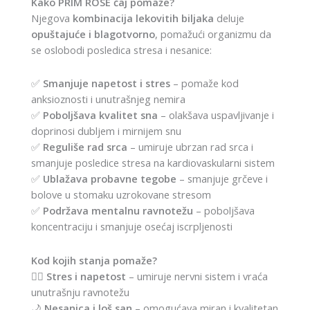
Kako PRIM ROSE čaj pomaže?
Njegova
kombinacija lekovitih biljaka
deluje
opuštajuće i blagotvorno
, pomažući organizmu da
se oslobodi posledica stresa i nesanice:
✅
Smanjuje napetost i stres
– pomaže kod
anksioznosti i unutrašnjeg nemira
✅
Poboljšava kvalitet sna
– olakšava uspavljivanje i
doprinosi dubljem i mirnijem snu
✅
Reguliše rad srca
– umiruje ubrzan rad srca i
smanjuje posledice stresa na kardiovaskularni sistem
✅
Ublažava probavne tegobe
– smanjuje grčeve i
bolove u stomaku uzrokovane stresom
✅
Podržava mentalnu ravnotežu
– poboljšava
koncentraciju i smanjuje osećaj iscrpljenosti
Kod kojih stanja pomaže?
🧘‍♀️
Stres i napetost
– umiruje nervni sistem i vraća
unutrašnju ravnotežu
🌙
Nesanica i loš san
– omogućava miran i kvalitetan