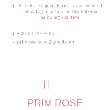
Prim Rose čajevi i Elixiri su mešavine od
lekovitog bilja sa prostora Balkana
najboljeg kvaliteta.
+381 63 783 70 95
primrosecajevi@gmail.com
F
I
a
m
PRIM ROSE
c
-