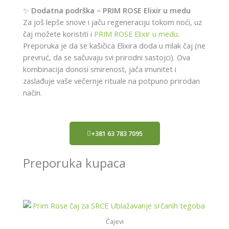
✨
Dodatna podrška – PRIM ROSE Elixir u medu
Za još lepše snove i jaču regeneraciju tokom noći, uz
čaj možete koristiti i
PRIM ROSE Elixir u medu
.
Preporuka je da se kašičica Elixira doda u mlak čaj (ne
prevruć, da se sačuvaju svi prirodni sastojci). Ova
kombinacija donosi smirenost, jača imunitet i
zaslađuje vaše večernje rituale na potpuno prirodan
način.
+381 63 783 7095
Preporuka kupaca
Čajevi