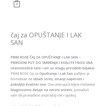
Skip
Menu
0
to
content
čaj za OPUŠTANJE I LAK
SAN
PRIM ROSE ČAJ ZA OPUŠTANJE I LAK SAN –
PRIRODNI PUT DO SMIRENJA I KVALITETNOG SNA
Uravnotežite telo i um uz snagu prirodnih biljaka!
PRIM ROSE čaj za
Opuštanje i Lak San
pažljivo je
formulisan da
ublaži stres, smanji napetost i
poboljša kvalitet sna
. Ova umirujuća biljna mešavina
blagotvorno deluje na nervni sistem
, pomažući
vam da pronađete unutrašnji mir i spokoj.