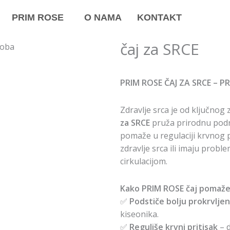
PRIM ROSE
O NAMA
KONTAKT
čaj za SRCE
PRIM ROSE ČAJ ZA SRCE –
Zdravlje srca je od ključnog 
za SRCE
pruža prirodnu podrš
pomaže u regulaciji krvnog pr
zdravlje srca ili imaju prob
cirkulacijom.
Kako PRIM ROSE čaj pomaž
✅
Podstiče bolju prokrvlje
kiseonika.
✅
Reguliše krvni pritisak
– d