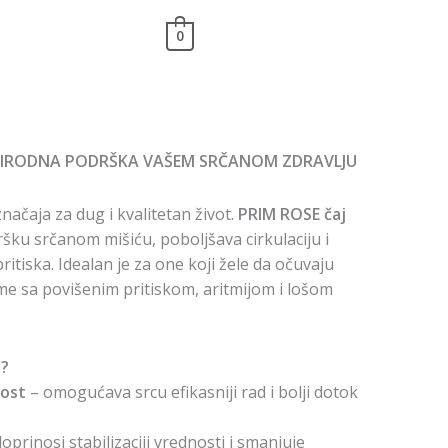
0
 PRIRODNA PODRŠKA VAŠEM SRČANOM ZDRAVLJU
značaja za dug i kvalitetan život.
PRIM ROSE čaj
ku srčanom mišiću, poboljšava cirkulaciju i
itiska. Idealan je za one koji žele da očuvaju
leme sa povišenim pritiskom, aritmijom i lošom
e?
nost
– omogućava srcu efikasniji rad i bolji dotok
oprinosi stabilizaciji vrednosti i smanjuje