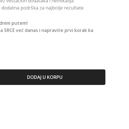
ez veštačkih dodataka i hemikalija.
 dodatna podrška za najbolje rezultate.
odnim putem!
a SRCE već danas i napravite prvi korak ka
DODAJ U KORPU