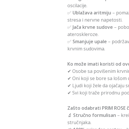
oscilacije.
✅
Ublažava aritmiju
– pomaž
stresa i nervne napetosti.
✅
Jača krvne sudove
– pobol
ateroskleroze.
✅
Smanjuje upale
– podržav
krvnim sudovima.
Ko može imati koristi od ov
✔ Osobe sa povišenim krvnim
✔ Oni koji se bore sa lošom c
✔ Ljudi koji žele da ojačaju sr
✔ Svi koji traže prirodnu po
Zašto odabrati PRIM ROSE č
🔬
Stručno formulisan
– krei
stručnjaka.