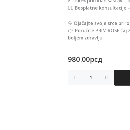
🌱
100% prirodan sastav
– b
👩‍⚕️
Besplatne konsultacije
–
💙
Ojačajte svoje srce prir
👉
Poručite PRIM ROSE čaj z
boljem zdravlju!
980.00
рсд
čaj
za
SRCE
quantity