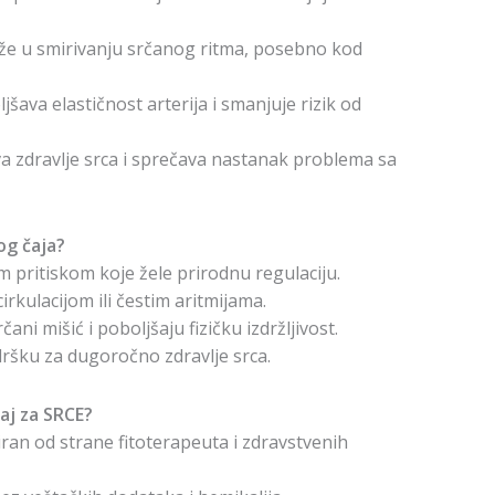
e u smirivanju srčanog ritma, posebno kod
jšava elastičnost arterija i smanjuje rizik od
a zdravlje srca i sprečava nastanak problema sa
og čaja?
 pritiskom koje žele prirodnu regulaciju.
irkulacijom ili čestim aritmijama.
čani mišić i poboljšaju fizičku izdržljivost.
dršku za dugoročno zdravlje srca.
aj za SRCE?
ran od strane fitoterapeuta i zdravstvenih