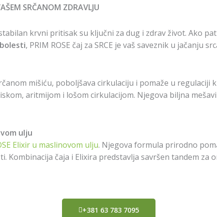
 VAŠEM SRČANOM ZDRAVLJU
i stabilan krvni pritisak su ključni za dug i zdrav život. Ako pa
 bolesti
, PRIM ROSE čaj za SRCE je vaš saveznik u jačanju src
nom mišiću, poboljšava cirkulaciju i pomaže u regulaciji krv
itiskom, aritmijom i lošom cirkulacijom. Njegova biljna meša
ovom ulju
SE Elixir u maslinovom ulju
. Njegova formula prirodno poma
ti. Kombinacija čaja i Elixira predstavlja savršen tandem za on
+381 63 783 7095