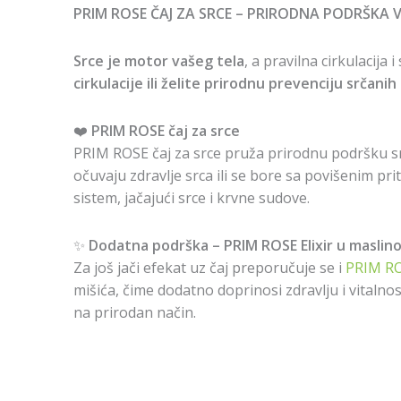
PRIM ROSE ČAJ ZA SRCE – PRIRODNA PODRŠKA
Srce je motor vašeg tela
, a pravilna cirkulacija 
cirkulacije ili želite prirodnu prevenciju srčanih
❤️
PRIM ROSE čaj za srce
PRIM ROSE čaj za srce pruža prirodnu podršku srča
očuvaju zdravlje srca ili se bore sa povišenim pr
sistem, jačajući srce i krvne sudove.
✨
Dodatna podrška – PRIM ROSE Elixir u maslin
Za još jači efekat uz čaj preporučuje se i
PRIM RO
mišića, čime dodatno doprinosi zdravlju i vitalnos
na prirodan način.