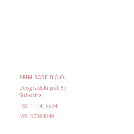
PRIM ROSE D.O.O.
Beogradski put 87
Subotica
PIB: 111415574
MB: 65394049