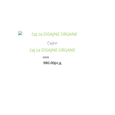
Čajevi
čaj za DISAJNE ORGANE
980.00
рсд
Rated
0
out
of
5