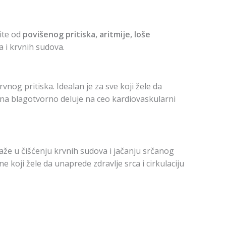
tite od
povišenog pritiska, aritmije, loše
a i krvnih sudova.
nog pritiska. Idealan je za sve koji žele da
vina blagotvorno deluje na ceo kardiovaskularni
že u čišćenju krvnih sudova i jačanju srčanog
e koji žele da unaprede zdravlje srca i cirkulaciju